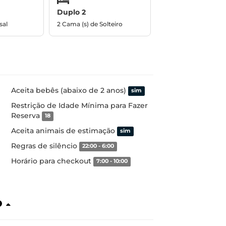
Duplo 2
sal
2 Cama (s) de Solteiro
Aceita bebês (abaixo de 2 anos)
sim
Restrição de Idade Mínima para Fazer
Reserva
18
Aceita animais de estimação
sim
Regras de silêncio
22:00 - 6:00
Horário para checkout
7:00 - 10:00
o