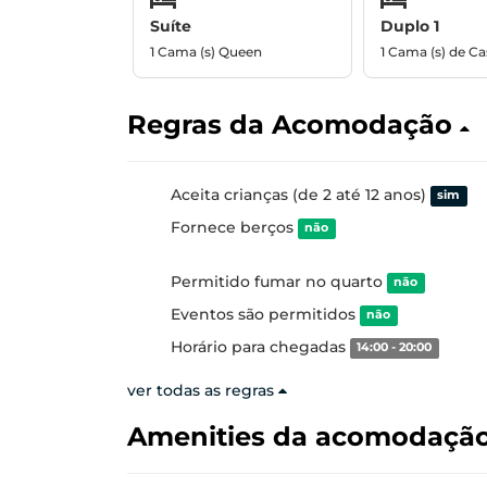
Suíte
Duplo 1
1 Cama (s) Queen
1 Cama (s) de Ca
Regras da Acomodação
Aceita crianças (de 2 até 12 anos)
sim
Fornece berços
não
Permitido fumar no quarto
não
Eventos são permitidos
não
Horário para chegadas
14:00 - 20:00
ver todas as regras
Amenities da acomodaçã