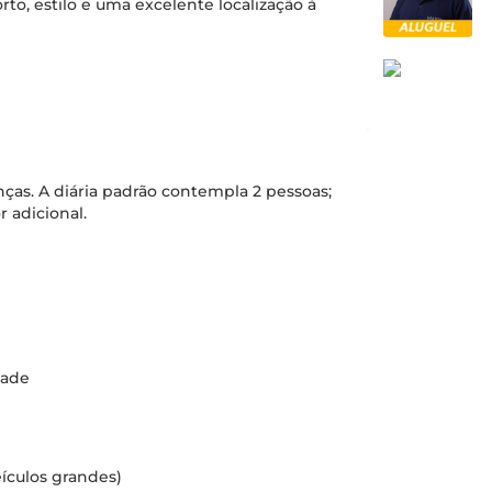
o, estilo e uma excelente localização à
nças. A diária padrão contempla 2 pessoas;
r adicional.
dade
ículos grandes)