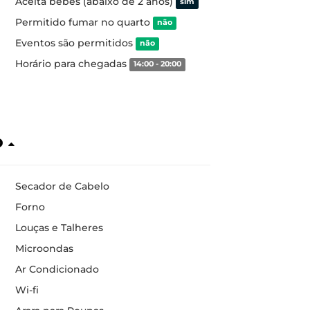
Aceita bebês (abaixo de 2 anos)
sim
Permitido fumar no quarto
não
Eventos são permitidos
não
Horário para chegadas
14:00 - 20:00
o
Secador de Cabelo
Forno
Louças e Talheres
Microondas
Ar Condicionado
Wi-fi