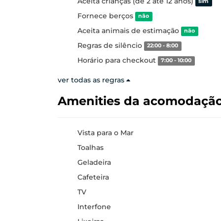
Aceita crianças (de 2 até 12 anos)
sim
Fornece berços
não
Aceita animais de estimação
não
Regras de silêncio
22:00 - 8:00
Horário para checkout
7:00 - 10:00
ver todas as regras
Amenities da acomodaçã
Vista para o Mar
Toalhas
Geladeira
Cafeteira
TV
Interfone